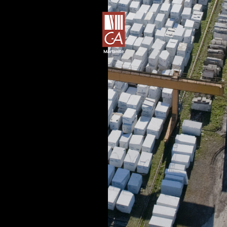
 del
liarità
uali, la
tti i
azione
dei