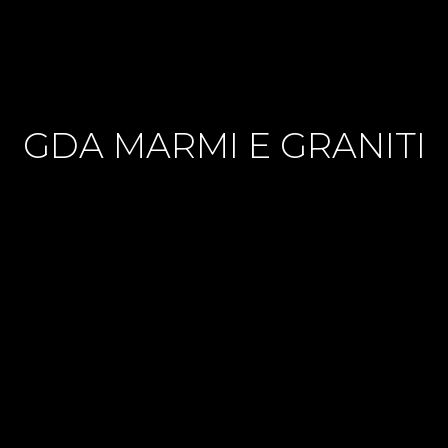
GDA MARMI E GRANITI
l panorama mondiale del settore lapideo è propriet
situato nel comprensorio lapideo Apuano