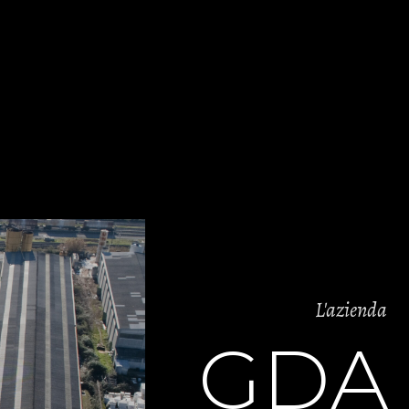
L'azienda
G
D
A