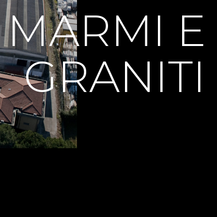
M
A
R
M
I
E
G
R
A
N
I
T
I